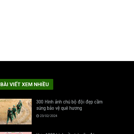
BÀI VIẾT XEM NHIỀU
300 Hình ảnh chú bộ đội đẹp cầm
súng bảo vệ quê hương
23/02/2024