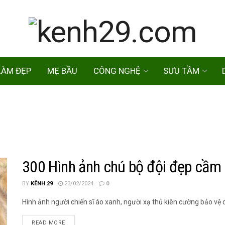
LÀM ĐẸP
MẸ BẦU
CÔNG NGHỆ
SƯU TẦM
300 Hình ảnh chú bộ đội đẹp cầm
BY
KÊNH 29
23/02/2024
0
Hình ảnh người chiến sĩ áo xanh, người xạ thủ kiên cường bảo vệ 
READ MORE