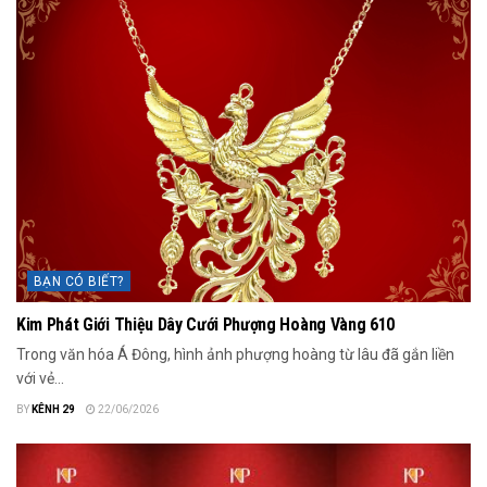
BẠN CÓ BIẾT?
Kim Phát Giới Thiệu Dây Cưới Phượng Hoàng Vàng 610
Trong văn hóa Á Đông, hình ảnh phượng hoàng từ lâu đã gắn liền
với vẻ...
BY
KÊNH 29
22/06/2026