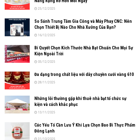
Nàng Rạng Rỡ Hơn Mỗi Ngày
25/12/2025
So Sánh Trung Tâm Gia Công và Máy Phay CNC: Nên
Chọn Thiết Bị Nào Cho Nhà Xưởng Của Bạn?
16/12/2025
Bí Quyết Chọn Kích Thước Nhà Bạt Chuẩn Cho Mọi Sự
Kiện Ngoài Trời
05/12/2025
Đa dạng trong chất liệu với dây chuyền cưới vàng 610
28/11/2025
Những lỗi thường gặp khi thuê nhà bạt tổ chức sự
kiện và cách khắc phục
13/11/2025
Các Yếu Tố Cần Lưu Ý Khi Lựa Chọn Bao Bì Thực Phẩm
Đông Lạnh
31/10/2025