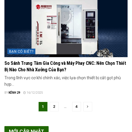
BẠN CÓ BIẾT?
So Sánh Trung Tâm Gia Công và Máy Phay CNC: Nên Chọn Thiết
Bị Nào Cho Nhà Xưởng Của Bạn?
Trong lĩnh vực cơ khí chính xác, việc lựa chọn thiết bị cắt gọt phù
hợp...
BY
KÊNH 29
16/12/2025
1
2
…
4
MỚI CẬP NHẬT