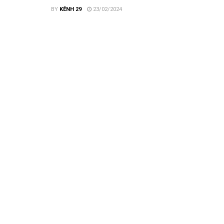
BY
KÊNH 29
23/02/2024