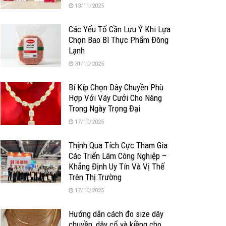
13/11/2025
Các Yếu Tố Cần Lưu Ý Khi Lựa
Chọn Bao Bì Thực Phẩm Đông
Lạnh
31/10/2025
Bí Kíp Chọn Dây Chuyền Phù
Hợp Với Váy Cưới Cho Nàng
Trong Ngày Trọng Đại
17/10/2025
Thịnh Qua Tích Cực Tham Gia
Các Triển Lãm Công Nghiệp –
Khẳng Định Uy Tín Và Vị Thế
Trên Thị Trường
17/10/2025
Hướng dẫn cách đo size dây
chuyền, dây cổ và kiềng cho