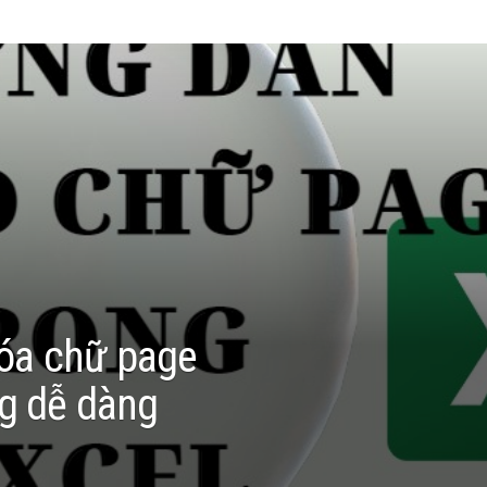
óa chữ page
ng dễ dàng