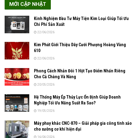
MỚI CẬP NHẬT
Kinh Nghiệm Đầu Tư Máy Tiện Kim Loại Giúp Tối Ưu
Chi Phí Sản Xuất
22/06/2026
Kim Phát Giới Thiệu Dây Cưới Phượng Hoàng Vàng
610
22/06/2026
Phong Cách Nhẫn Đôi 1 Hột Tạo Điểm Nhấn Riêng
Cho Cả Chàng Và Nàng
20/05/2026
Hệ Thống Máy Ép Thủy Lực Ổn Định Giúp Doanh
Nghiệp Tối Ưu Năng Suất Ra Sao?
19/05/2026
Máy phay khắc CNC-870 – Giải pháp gia công tinh xảo
cho xưởng cơ khí hiện đại
16/04/2026