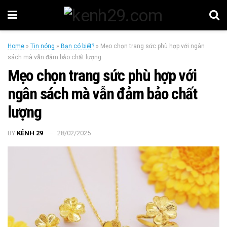
Home
»
Tin nóng
»
Bạn có biết?
»
Mẹo chọn trang sức phù hợp với ngân
sách mà vẫn đảm bảo chất lượng
Mẹo chọn trang sức phù hợp với
ngân sách mà vẫn đảm bảo chất
lượng
BY
KÊNH 29
28/02/2025