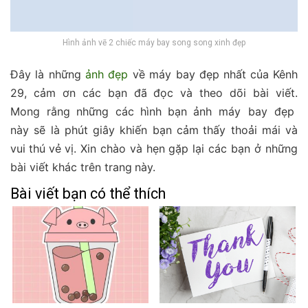
Hình ảnh vẽ 2 chiếc máy bay song song xinh đẹp
Đây là những
ảnh đẹp
về máy bay đẹp nhất
của Kênh
29, c
ảm ơn các bạn đã đọc và theo dõi bài viết
.
Mong
rằng
những
các
hình
bạn
ảnh
máy bay đẹp
này
sẽ là
phút
giây khiến
bạn
cảm
thấy
thoải mái và
vui
thú
vẻ
vị.
X
in chào và hẹn gặp lại
các bạn
ở những
bài viết khác trên trang
này.
Bài viết bạn có thể thích