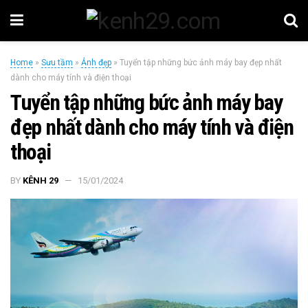
Home
»
Sưu tầm
»
Ảnh đẹp
»
Tuyển tập những bức ảnh máy bay đẹp nhất
dành cho máy tính và điện thoại
Tuyển tập những bức ảnh máy bay
đẹp nhất dành cho máy tính và điện
thoại
BY
KÊNH 29
15/01/2024